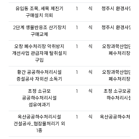
유입동 조목, 세목 제진기
1
식
청주시 환경사업소
구매설치 의뢰
2단계 생물반응조 산기장치
1
식
청주시 환경사업소
구매교체
오창 폐수처리장 악취방지
1
식
오창과학산업단지
개선사업 관급자재 탈취설치
폐수처리장
구입
황간 공공하수처리시설
1
식
오창과학산업단지
증설공사 자외선 소독기
폐수처리장
초정 소규모
1
식
초정 소규모공공
공공하수처리시설
하수처리시설
섬유여과기
옥산공공하수처리시설
1
식
옥산공공하수처리장
건설공사_협잡물처리기 외
1종