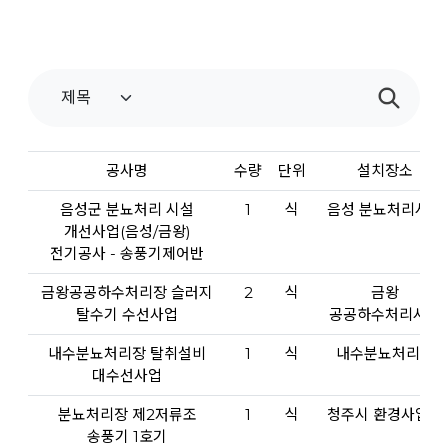
공사명
수량
단위
설치장소
음성군 분뇨처리 시설
1
식
음성 분뇨처리시설
개선사업(음성/금왕)
전기공사 - 송풍기제어반
금왕공공하수처리장 슬러지
2
식
금왕
탈수기 수선사업
공공하수처리시설
내수분뇨처리장 탈취설비
1
식
내수분뇨처리장
대수선사업
분뇨처리장 제2저류조
1
식
청주시 환경사업소
송풍기 1호기