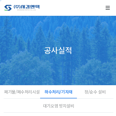
공사실적
폐기물/폐수처리시설
하수처리/기자재
정/순수 설비
대기오염 방지설비