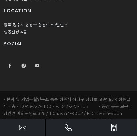
LOCATION
충북 청주시 상당구 상당로 58번길29
정봉빌딩 4층
SOCIAL
- 본사 및 기업부설연구소
충북 청주시 상당구 상당로 58번길29 정봉빌
딩 4층 / T.043-222-1100 / F. 043-222-1105
- 공장
충북 보은군
장안면 매화구인로 326 / T.043-544-9002 / F. 043-544-9004
Copyrights © 2024 All Rights Reserved by SEOGANG
ENTEC Co.,Ltd.
jb1100@jeongbong.kr
오시는길