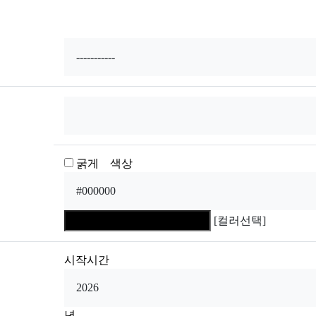
굵게 색상
[컬러선택]
시작시간
년