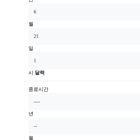
월
일
시
달력
종료시간
년
월