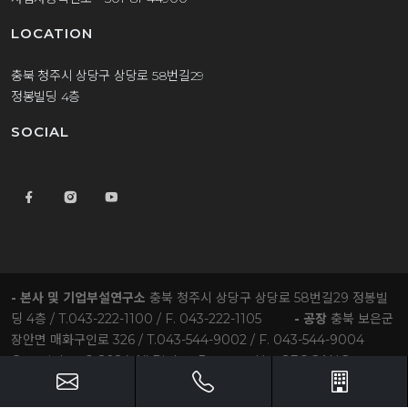
LOCATION
충북 청주시 상당구 상당로 58번길29
정봉빌딩 4층
SOCIAL
- 본사 및 기업부설연구소
충북 청주시 상당구 상당로 58번길29 정봉빌
딩 4층 / T.043-222-1100 / F. 043-222-1105
- 공장
충북 보은군
장안면 매화구인로 326 / T.043-544-9002 / F. 043-544-9004
Copyrights © 2024 All Rights Reserved by SEOGANG
ENTEC Co.,Ltd.
jb1100@jeongbong.kr
오시는길