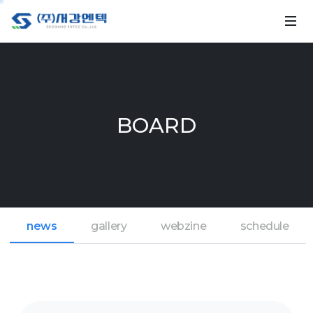
BOARD
news
gallery
webzine
schedule