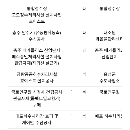
통합정수장
1
대
통합정수장
고도정수처리시설 설치사업
호이스트
충주 탈수기(유동판식농축)
1
대
대소원
수선공사
맑은물관리센터
충주 메가폴리스 산업단지
1
대
충주 메가폴리스
폐수종말처리시설 설치사업
산업단지
관급자재(자외선 살균기)
금왕공공하수처리시설
1
식
음성군
호이스트 설치공사
수도사업소
국토연구원 신청사 건립공사
1
식
국토연구원
관급자재(콤팩트열교환기)
구매
매포하수처리장 호퍼 및
1
식
매포 하수처리장
제어반 수선공사