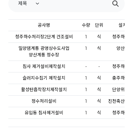
공사명
수량
단위
설치장
청주하수처리장2단계 건조설비
1
식
청주하수처
밀양댐계통 광영상수도사업
1
식
양산정수
양산계통 정수장
침사 제거설비제작설치
-
-
청주하수처
슬러지수집기 제작설치
1
식
충주하수처
활성탄흡착장치제작설치
1
식
단양위생처
정수처리설비
1
식
진천축산폐수
유입동 침사제거설비
1
식
청주하수처