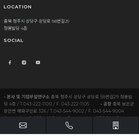
LOCATION
충북 청주시 상당구 상당로 58번길29
정봉빌딩 4층
SOCIAL
- 본사 및 기업부설연구소
충북 청주시 상당구 상당로 58번길29 정봉빌
딩 4층 / T.043-222-1100 / F. 043-222-1105
- 공장
충북 보은군
장안면 매화구인로 326 / T.043-544-9002 / F. 043-544-9004
Copyrights © 2024 All Rights Reserved by SEOGANG
ENTEC Co.,Ltd.
jb1100@jeongbong.kr
오시는길