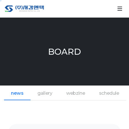
BOARD
news
gallery
webzine
schedule